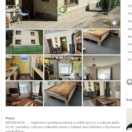
Už
Po
Po
St
Bu
Po
Um
En
Kon
Popis
REZERVACE...... Nabízíme k prodeji prostorný a světlý byt 4+1 o celkové ploše
91 m², umístěný v přízemí rodinného domu v žádané obci Olešnice u Rychnova
nad Kněžnou.