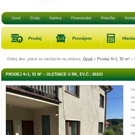
Úvod
O nás
Kariéra
Financování
Pobočky
Konta
Prodej
Pronájem
Hled
Dobrý den, právě se nacházíte na stránce:
Úvod
»
Prodej 4+1, 91 m² –
PRODEJ 4+1, 91 M² – OLEŠNICE U RK, EV.Č.: 00103
Ce
vč
vč
Ka
Lok
Ok
Vla