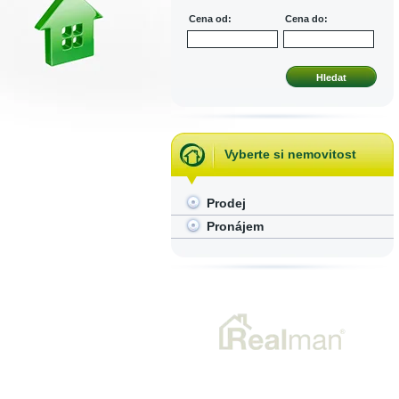
Cena od:
Cena do:
Vyberte si nemovitost
Prodej
Pronájem