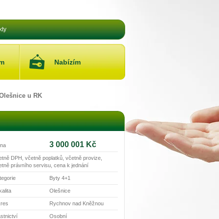
kty
ám
Nabízím
 Olešnice u RK
3 000 001 Kč
na
etně DPH, včetně poplatků, včetně provize,
etně právního servisu, cena k jednání
tegorie
Byty 4+1
alita
Olešnice
res
Rychnov nad Kněžnou
stnictví
Osobní