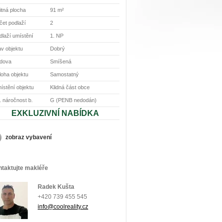
itná plocha
91 m²
čet podlaží
2
dlaží umístění
1. NP
av objektu
Dobrý
dova
Smíšená
loha objektu
Samostatný
ístění objektu
Klidná část obce
. náročnost b.
G (PENB nedodán)
EXKLUZIVNÍ NABÍDKA
zobraz vybavení
taktujte makléře
Radek Kušta
+420 739 455 545
info@coolreality.cz