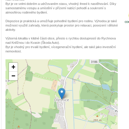
Byt je ve velmi dobrém a udržovaném stavu, vhodný ihned k nastěhování. Díky
samostatnému vstupu a umístění v přízemí nabízí pohodlí a soukromí s
atmosférou rodinného bydlení.
Dispozice je praktická a umožňuje pohodlné bydlení pro rodinu. Výhodou je také
možnost využití zahrady, která poskytuje prostor pro relaxaci, posezení i dětské
aktivity.
Výborná lokalita v klidné části obce, přesto s rychlou dostupností do Rychnova
nad Kněžnou i do Kvasin (Škoda Auto).
Byt je vhodný pro trvalé bydlení, vícegenerační bydlení, ale také jako investiční
nemovitost.
+
−