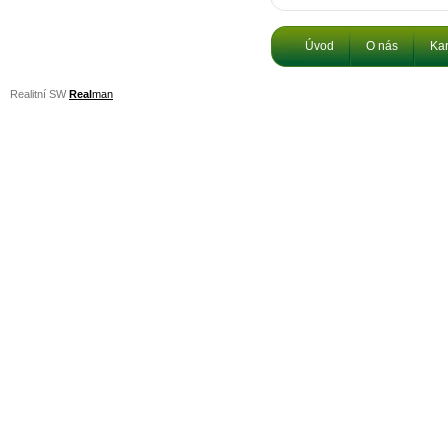
Úvod
O nás
Kar
Realitní SW
Real
man