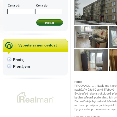
Cena od:
Cena do:
Vyberte si nemovitost
Prodej
Pronájem
Popis
PRODÁNO......... Nabízíme k prod
nachází v části České Třebové.
Byt je před rekonstrukcí, což před
bydlení přesně podle vlastních př
Dispozičně je byt velmi dobře řeš
možnost pronájmu garáže poblíž
Byt je ideální pro nenáročné záje