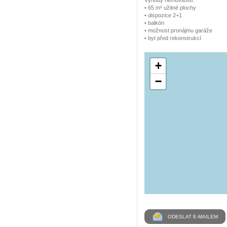
Výhody nemovitosti:
• 65 m² užitné plochy
• dispozice 2+1
• balkón
• možnost pronájmu garáže
• byt před rekonstrukcí
+
−
ODESLAT E-MAILEM